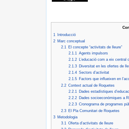
Con
1
Introducció
2
Marc conceptual
2.1
El concepte “activitats de lleure”
2.1.1
Agents impulsors
2.1.2
L’educació com a eix central d
2.1.3
Diversitat en les ofertes de l
2.1.4
Sectors d’activitat
2.1.5
Factors que influeixen en l’ac
2.2
Context actual de Roquetes
2.2.1
Dades estadístiques d’educa
2.2.2
Dades socioeconòmiques a 
2.2.3
Cronograma de programes públ
2.3
El Pla Comunitari de Roquetes
3
Metodologia
3.1
Oferta d’activitats de lleure