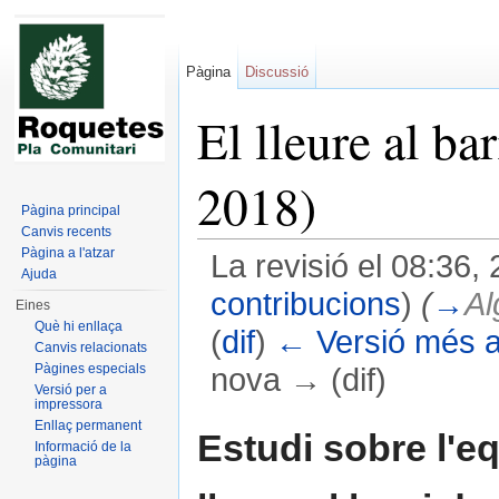
Pàgina
Discussió
El lleure al b
2018)
Pàgina principal
Canvis recents
Pàgina a l'atzar
La revisió el 08:36
Ajuda
contribucions
)
(
→
Al
Eines
Què hi enllaça
(
dif
)
← Versió més a
Canvis relacionats
Pàgines especials
nova → (dif)
Versió per a
impressora
Dreceres ràpides:
navegació
,
cerca
Enllaç permanent
Estudi sobre l'eq
Informació de la
pàgina