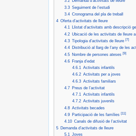
3.2
Demanda d’activitats de lleure
3.3
Seguiment de l’estudi
3.4
Cronograma del pla de treball
4
Oferta d’activitats de lleure
4.1
Llistat d’activitats amb descripció g
4.2
Ubicació de les activitats de lleure
[7]
4.3
Tipologia d’activitats de lleure
4.4
Distribució al llarg de l’any de les ac
[9]
4.5
Nombre de persones ateses
4.6
Franja d’edat
4.6.1
Activitats infantils
4.6.2
Activitats per a joves
4.6.3
Activitats familiars
4.7
Preus de l’activitat
4.7.1
Activitats infantils
4.7.2
Activitats juvenils
4.8
Activitats becades
[11]
4.9
Participació de les famílies
4.10
Canals de difusió de l’activitat
5
Demanda d’activitats de lleure
5.1
Joves