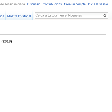
se sessió iniciada
Discussió
Contribucions
Crea un compte
Inicia la sessió
Cerca
ica
Mostra l’historial
s (2018)