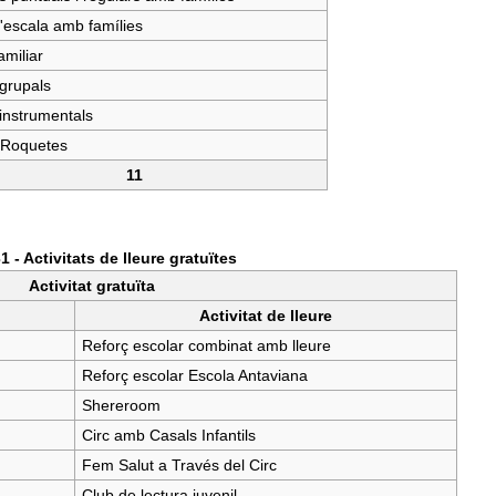
d'escala amb famílies
amiliar
 grupals
 instrumentals
Roquetes
11
1 - Activitats de lleure gratuïtes
Activitat gratuïta
Activitat de lleure
Reforç escolar combinat amb lleure
Reforç escolar Escola Antaviana
Shereroom
Circ amb Casals Infantils
Fem Salut a Través del Circ
Club de lectura juvenil