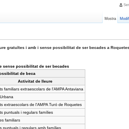
Sen
Mostra
Modif
ure gratuïtes i amb i sense possibilitat de ser becades a Roquete
ure sense possibilitat de ser becades
ossibilitat de beca
Activitat de lleure
ats familiars extraescolars de l'AMPA Antaviana
Urbana
ats extraescolars de l'AMPA Turó de Roquetes
ats puntuals i regulars famílies
s familiars
s puntuals i regulars amb famílies