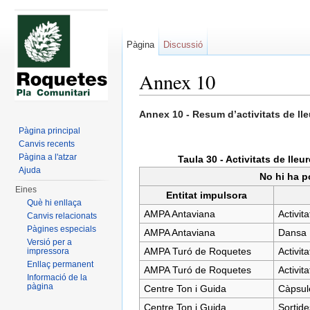
Pàgina
Discussió
Annex 10
Dreceres ràpides:
navegació
,
cerca
Annex 10 - Resum d’activitats de lle
Pàgina principal
Canvis recents
Pàgina a l'atzar
Taula 30 - Activitats de lle
Ajuda
No hi ha p
Eines
Entitat impulsora
Què hi enllaça
AMPA Antaviana
Activit
Canvis relacionats
Pàgines especials
AMPA Antaviana
Dansa 
Versió per a
AMPA Turó de Roquetes
Activit
impressora
Enllaç permanent
AMPA Turó de Roquetes
Activit
Informació de la
pàgina
Centre Ton i Guida
Càpsule
Centre Ton i Guida
Sortide