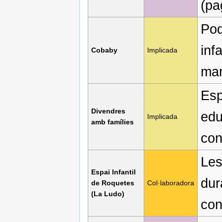
(pa
Pod
inf
Cobaby
Implicada
man
Esp
Divendres
edu
Implicada
amb famílies
con
Les
Espai Infantil
dur
de Roquetes
Col·laboradora
(La Ludo)
con