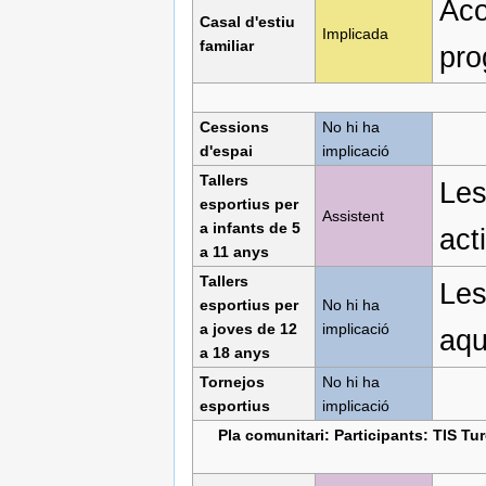
Aco
Casal d'estiu
Implicada
familiar
pro
Cessions
No hi ha
d'espai
implicació
Tallers
Les
esportius per
Assistent
a infants de 5
acti
a 11 anys
Tallers
Les
esportius per
No hi ha
a joves de 12
implicació
aqu
a 18 anys
Tornejos
No hi ha
esportius
implicació
Pla comunitari: Participants: TIS Tu