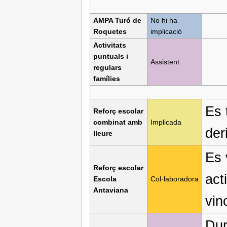
AMPA Turó de
No hi ha
Roquetes
implicació
Activitats
puntuals i
Assistent
regulars
famílies
Es 
Reforç escolar
combinat amb
Implicada
der
lleure
Es 
Reforç escolar
act
Escola
Col·laboradora
Antaviana
vin
Dur