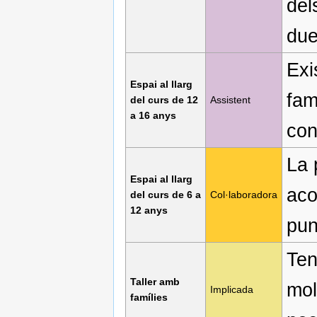
del
due
Exi
Espai al llarg
fam
del curs de 12
Assistent
a 16 anys
con
La 
Espai al llarg
aco
del curs de 6 a
Col·laboradora
12 anys
pun
Ten
Taller amb
mol
Implicada
famílies