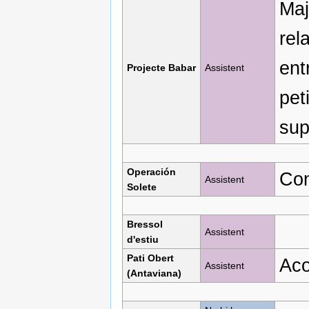
Maj
rel
ent
Projecte Babar
Assistent
pet
sup
Operación
Con
Assistent
Solete
Bressol
Assistent
d'estiu
Pati Obert
Aco
Assistent
(Antaviana)