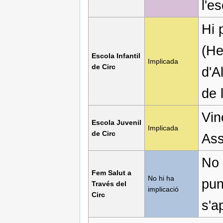
l'e
Hi 
(He
Escola Infantil
Implicada
de Circ
d'A
de l
Vin
Escola Juvenil
Implicada
de Circ
Ass
No 
Fem Salut a
No hi ha
pun
Través del
implicació
Circ
s'a