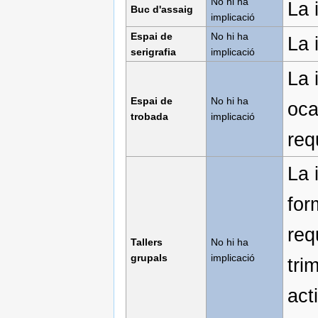
No hi ha
La 
Buc d'assaig
implicació
Espai de
No hi ha
La 
serigrafia
implicació
La 
Espai de
No hi ha
oca
trobada
implicació
req
La 
for
req
Tallers
No hi ha
grupals
implicació
tri
act