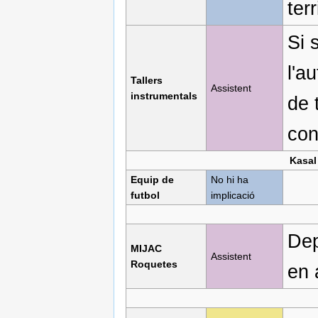
terr
Si 
l'a
Tallers
Assistent
instrumentals
de 
con
Kasal
Equip de
No hi ha
futbol
implicació
Dep
MIJAC
Assistent
Roquetes
en 