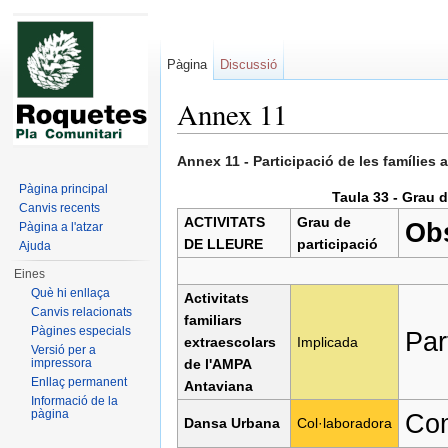
Pàgina
Discussió
Annex 11
Dreceres ràpides:
navegació
,
cerca
Annex 11 - Participació de les famílies 
Pàgina principal
Taula 33 - Grau d
Canvis recents
ACTIVITATS
Grau de
Ob
Pàgina a l'atzar
DE LLEURE
participació
Ajuda
Eines
Què hi enllaça
Activitats
Canvis relacionats
familiars
Pàgines especials
Par
extraescolars
Implicada
Versió per a
impressora
de l'AMPA
Enllaç permanent
Antaviana
Informació de la
pàgina
Com
Dansa Urbana
Col·laboradora