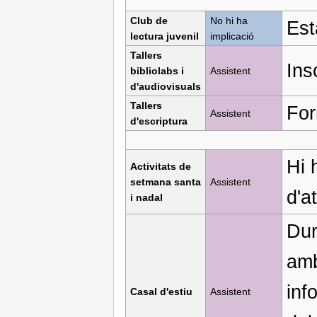
Club de
No hi ha
Est
lectura juvenil
implicació
Tallers
Ins
bibliolabs i
Assistent
d'audiovisuals
Tallers
For
Assistent
d'escriptura
Hi 
Activitats de
setmana santa
Assistent
d'a
i nadal
Dur
amb
inf
Casal d'estiu
Assistent