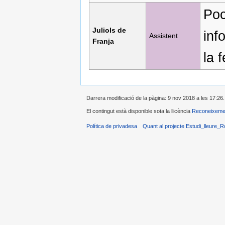
Poc
Juliols de
inf
Assistent
Franja
la f
Darrera modificació de la pàgina: 9 nov 2018 a les 17:26.
El contingut està disponible sota la llicència
Reconeixeme
Política de privadesa
Quant al projecte Estudi_lleure_