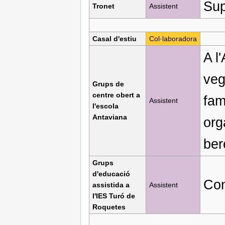
Sup
Tronet
Assistent
Casal d'estiu
Col·laboradora
A l
veg
Grups de
centre obert a
fam
Assistent
l'escola
Antaviana
org
ber
Grups
d'educació
Con
assistida a
Assistent
l'IES Turó de
Roquetes