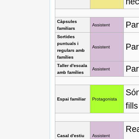
nec
Càpsules
Par
Assistent
familiars
Sortides
puntuals i
Par
Assistent
regulars amb
famílies
Taller d'escala
Par
Assistent
amb famílies
Són
Espai familiar
Protagonista
fill
Rea
Casal d'estiu
Assistent