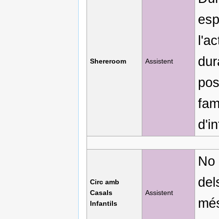
esp
l'a
dur
Shereroom
Assistent
pos
fam
d'i
No 
del
Circ amb
Casals
Assistent
més
Infantils