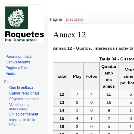
Pàgina
Discussió
Annex 12
Dreceres ràpides:
navegació
,
cerca
Annex 12 - Gustos, interessos i activit
Pàgina principal
Taula 34 - Gustos
Canvis recents
Quedar
Pàgina a l'atzar
Veu
amb
Ajuda
Edat
Play
Fotos
sèrie
els
Eines
pel·líc
amics
Què hi enllaça
Canvis relacionats
12
7
4
11
6
Pàgines especials
13
9
0
16
5
Versió per a
impressora
14
1
0
9
1
Enllaç permanent
15
4
1
2
3
Informació de la
pàgina
16
3
0
5
1