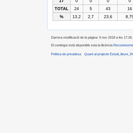
17
0
0
0
0
TOTAL
24
5
43
16
%
13,2
2,7
23,6
8,7
Darrera modificació de la pàgina: 9 nov 2018 a les 17:26.
El contingut està disponible sota la llicència
Reconeixeme
Política de privadesa
Quant al projecte Estudi_lleure_