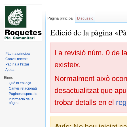
Pàgina principal
Discussió
Edició de la pàgina «Pà
Dreceres ràpides:
navegació
,
cerca
La revisió núm. 0 de 
Pàgina principal
Canvis recents
existeix.
Pàgina a l'atzar
Ajuda
Normalment això ocorre
Eines
Què hi enllaça
desactualitzat que apu
Canvis relacionats
Pàgines especials
Informació de la
trobar detalls en el
reg
pàgina
Avís
: No heu iniciat c