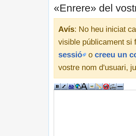
«Enrere» del vost
Avís
: No heu iniciat c
visible públicament si
sessió
o
creeu un 
vostre nom d'usuari, j