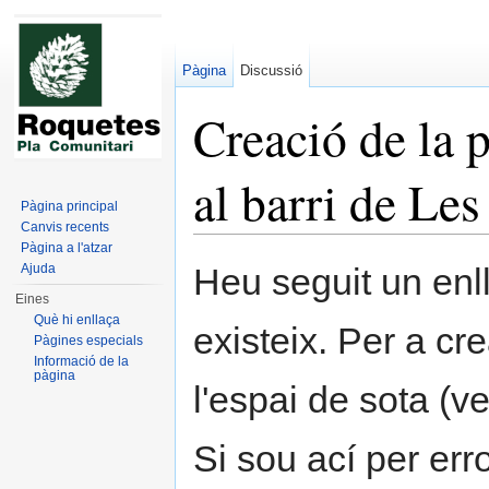
Pàgina
Discussió
Creació de la 
al barri de Le
Pàgina principal
Canvis recents
Dreceres ràpides:
navegació
,
cerca
Pàgina a l'atzar
Ajuda
Heu seguit un enl
Eines
Què hi enllaça
existeix. Per a cr
Pàgines especials
Informació de la
pàgina
l'espai de sota (ve
Si sou ací per err