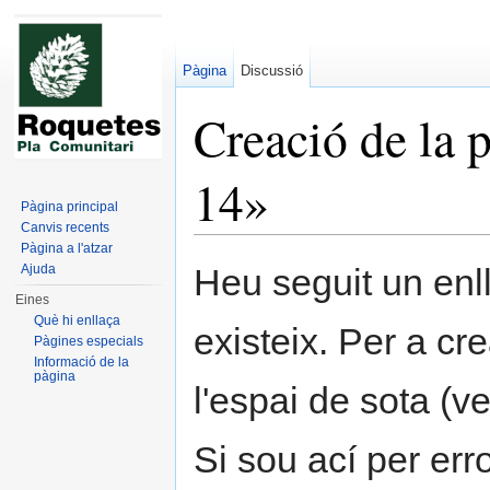
Pàgina
Discussió
Creació de la
14»
Pàgina principal
Canvis recents
Dreceres ràpides:
navegació
,
cerca
Pàgina a l'atzar
Ajuda
Heu seguit un enl
Eines
Què hi enllaça
existeix. Per a cr
Pàgines especials
Informació de la
pàgina
l'espai de sota (ve
Si sou ací per err