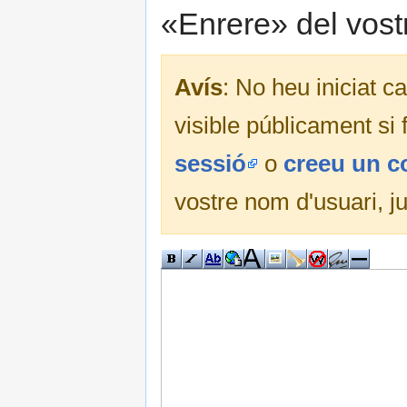
«Enrere» del vost
Avís
: No heu iniciat c
visible públicament si
sessió
o
creeu un 
vostre nom d'usuari, j