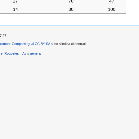
27
70
47
14
30
100
7:27.
xement-CompartirIgual CC BY-SA
si no s'indica el contrari.
eure_Roquetes
Avís general