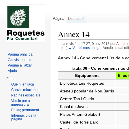
Pàgina
Discussió
Annex 14
La revisió el 17:27, 9 nov 2018 per
Admin
(
(
dif
)
← Versió més antiga
| Versió actual (di
Dreceres ràpides:
navegació
,
cerca
Pàgina principal
Annex 14 - Coneixement i ús dels e
Canvis recents
Pàgina a l'atzar
Taula 36 - Coneixement i ús d
Ajuda
Equipament
El con
Eines
Biblioteca Les Roquetes
Què hi enllaça
Canvis relacionats
Ateneu popular de Nou Barris
Pàgines especials
Centre Ton i Guida
Versió per a
impressora
Kasal de Joves
Enllaç permanent
Pistes Antoni Gelabert
Informació de la
pàgina
Castell de Torre Baró