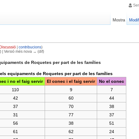
Sen
Mostra
Modif
Discussió
|
contribucions
)
f) | Versió més nova → (dif)
quipaments de Roquetes per part de les famílies
els equipaments de Roquetes per part de les famílies
ec i no el faig servir
El conec i el faig servir
No el conec
110
9
7
42
60
44
37
70
38
31
77
37
56
38
51
61
62
24