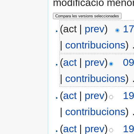
modificació meno
(act |
prev
)
17
|
contribucions
)
‎
(
act
|
prev
)
09
|
contribucions
)
‎
(
act
|
prev
)
19
|
contribucions
)
‎
(
act
|
prev
)
19