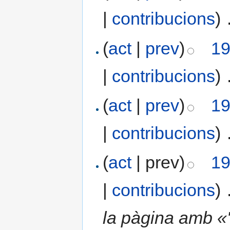
|
contribucions
)
‎
(
act
|
prev
)
19
|
contribucions
)
‎
(
act
|
prev
)
19
|
contribucions
)
‎
(
act
| prev)
19
|
contribucions
)
‎
la pàgina amb «'