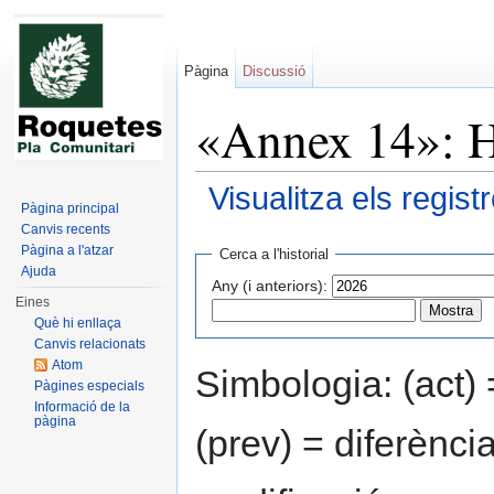
Pàgina
Discussió
«Annex 14»: Hi
Visualitza els regis
Pàgina principal
Dreceres ràpides:
navegació
,
cerca
Canvis recents
Pàgina a l'atzar
Cerca a l'historial
Ajuda
Any (i anteriors):
Eines
Què hi enllaça
Canvis relacionats
Atom
Simbologia: (act) 
Pàgines especials
Informació de la
pàgina
(prev) = diferènci