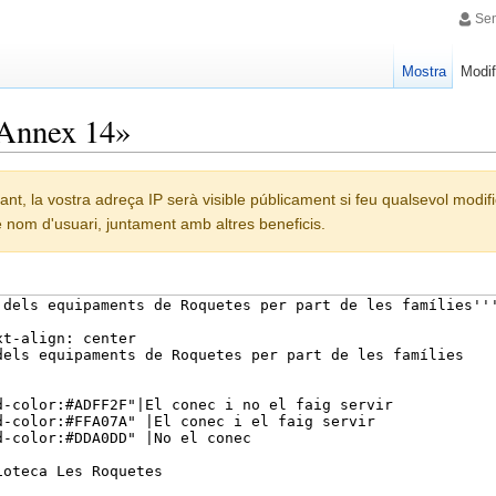
Sen
Mostra
Modif
«Annex 14»
tant, la vostra adreça IP serà visible públicament si feu qualsevol modif
re nom d'usuari, juntament amb altres beneficis.