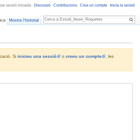
se sessió iniciada
Discussió
Contribucions
Crea un compte
Inicia la sessió
Cerca
ica
Mostra l’historial
icació. Si
inicieu una sessió
o
creeu un compte
, les