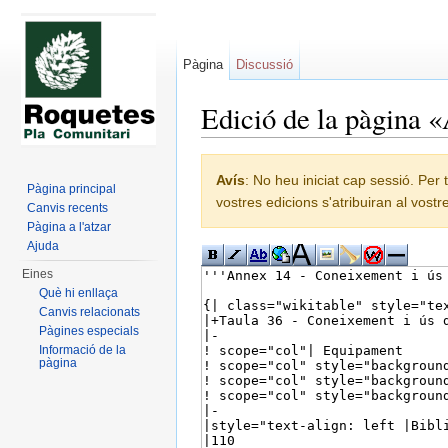
Pàgina
Discussió
Edició de la pàgina 
Dreceres ràpides:
navegació
,
cerca
Avís
: No heu iniciat cap sessió. Per 
Pàgina principal
vostres edicions s'atribuiran al vost
Canvis recents
Pàgina a l'atzar
Ajuda
Eines
Què hi enllaça
Canvis relacionats
Pàgines especials
Informació de la
pàgina