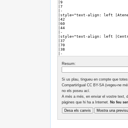
Resum:
Si us plau, tingueu en compte que totes
CompartirIgual CC BY-SA (vegeu-ne mé
no els poseu ací.
A més a més, en enviar el vostre text, d
pàgines que hi ha a Internet.
No feu ser