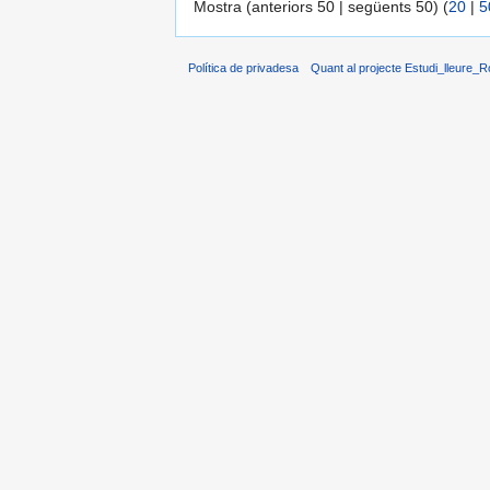
Mostra (anteriors 50 | següents 50) (
20
|
5
Política de privadesa
Quant al projecte Estudi_lleure_