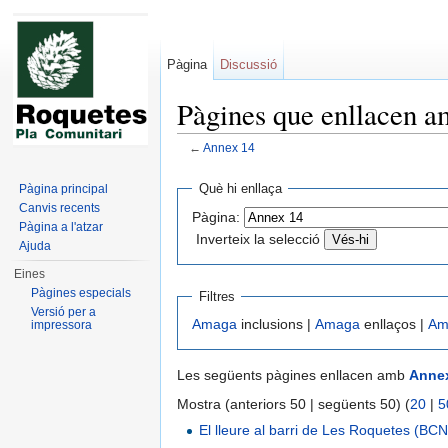
Pàgina
Discussió
Pàgines que enllacen 
←
Annex 14
Dreceres ràpides:
navegació
,
cerca
Què hi enllaça
Pàgina principal
Canvis recents
Pàgina:
Pàgina a l'atzar
Inverteix la selecció
Ajuda
Eines
Pàgines especials
Filtres
Versió per a
Amaga
inclusions |
Amaga
enllaços |
Am
impressora
Les següents pàgines enllacen amb
Anne
Mostra (anteriors 50 | següents 50) (
20
|
5
El lleure al barri de Les Roquetes (BCN